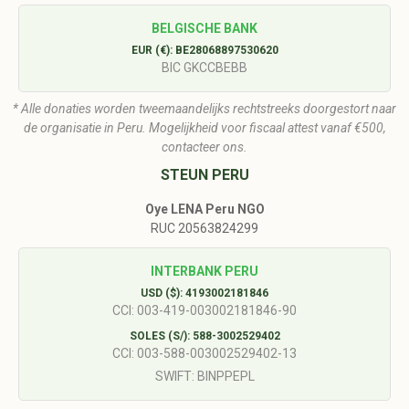
BELGISCHE BANK
EUR (€): BE28068897530620
BIC GKCCBEBB
* Alle donaties worden tweemaandelijks rechtstreeks doorgestort naar
de organisatie in Peru. Mogelijkheid voor fiscaal attest vanaf €500,
contacteer ons.
STEUN PERU
Oye LENA Peru NGO
RUC 20563824299
INTERBANK PERU
USD ($): 4193002181846
CCI: 003-419-003002181846-90
SOLES (S/): 588-3002529402
CCI: 003-588-003002529402-13
SWIFT: BINPPEPL