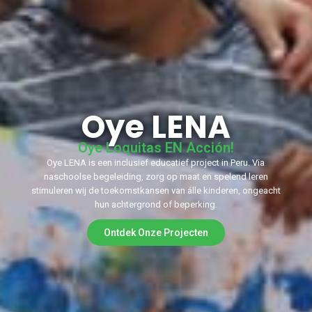
Oye LENA
Oye Loquitas EN Acción!
Oye LENA is een inclusief educatief project in Peru. Via
naschoolse begeleiding, zorg op maat en spelend leren
stimuleren wij de toekomstkansen van álle kinderen, ongeacht
hun achtergrond of beperking.
Ontdek Onze Projecten